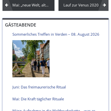
Beitragsnavigation
Mai: „neue Welt, alte Werte“ Online
Lauf zur Venus 2020
GÄSTEABENDE
Sommerliches Treffen in Verden – 08. August 2026
Juni: Das freimaurerische Ritual
Mai: Die Kraft täglicher Rituale
März: Aufnahme in die Weltbruderkette – was es