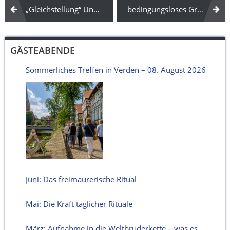
Beitragsnavigation
„Gleichstellung“ Unser nächster Gästeabend am 12. April 2017
bedingungsloses Grundeinkommen
GÄSTEABENDE
Sommerliches Treffen in Verden – 08. August 2026
Juni: Das freimaurerische Ritual
Mai: Die Kraft täglicher Rituale
März: Aufnahme in die Weltbruderkette – was es