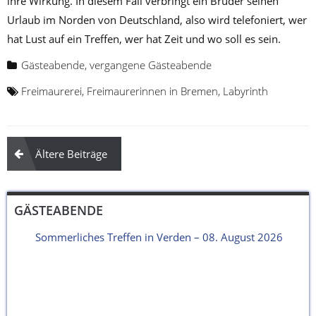
ihre Wirkung. In diesem Fall verbringt ein Bruder seinen
Urlaub im Norden von Deutschland, also wird telefoniert, wer
hat Lust auf ein Treffen, wer hat Zeit und wo soll es sein.
Gästeabende
,
vergangene Gästeabende
Freimaurerei
,
Freimaurerinnen in Bremen
,
Labyrinth
Beitragsnavigation
Ältere Beiträge
GÄSTEABENDE
Sommerliches Treffen in Verden – 08. August 2026